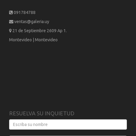
091784788
ventas@galeria.uy
21 de Septiembre 2609 Ap 1.
Montevideo | Montevideo
RESUELVA SU INQUIETUD