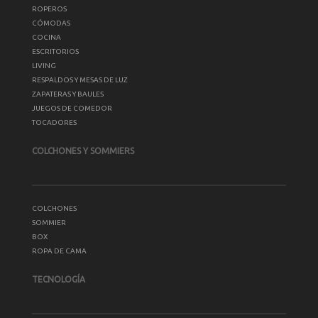
ROPEROS
CÓMODAS
COCINA
ESCRITORIOS
LIVING
RESPALDOS Y MESAS DE LUZ
ZAPATERAS Y BAULES
JUEGOS DE COMEDOR
TOCADORES
COLCHONES Y SOMMIERS
COLCHONES
SOMMIER
BOX
ROPA DE CAMA
TECNOLOGÍA